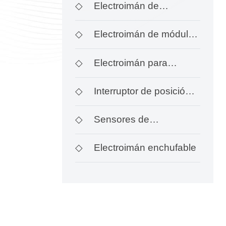
interruptor Rexroth
◇
Electroimán de
interruptor de investigación
◇
Electroimán de módulo
de ace
incorporado de tipo interrup
◇
Electroimán para
válvulas hidráulicas a
◇
Interruptor de posición
prueba de
G - qm
◇
Sensores de
desplazamiento
◇
Electroimán enchufable