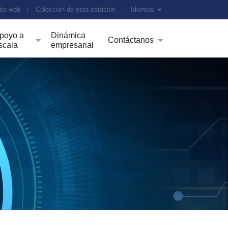
tio web
Colección de esta estación
Idiomas
poyo a
Dinámica
Contáctanos
scala
empresarial