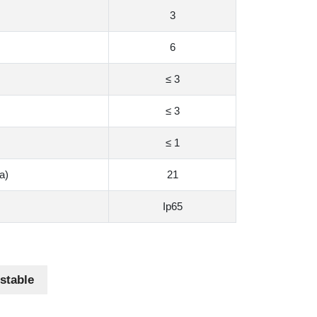
3
6
≤ 3
≤ 3
≤ 1
a)
21
Ip65
estable