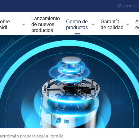
Mapa del si
Lanzamiento
obre
Centro de
Garantía
A
de nuevos
aidi
productos
de calidad
e
productos
ectroimán proporcional al tornillo