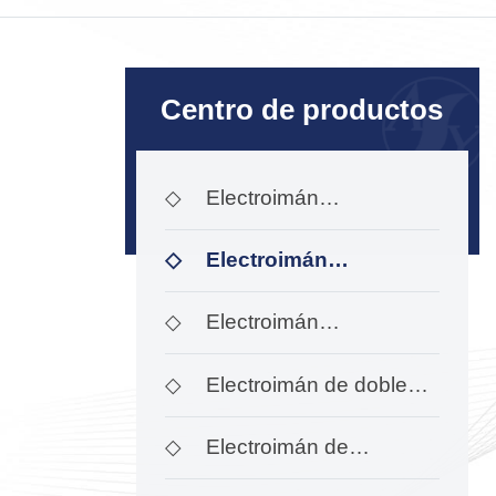
Centro de productos
◇
Electroimán
proporcional roscado
◇
Electroimán
proporcional al tornillo
◇
Electroimán
proporcional Servomotor
◇
Electroimán de doble
proporción
◇
Electroimán de