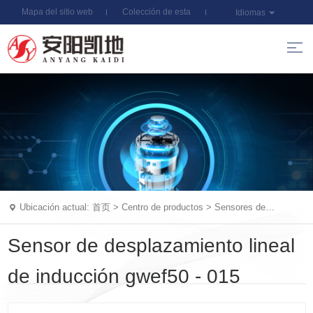
Mapa del sitio web
Colección de esta
Idiomas
estación
Ubicación actual:
首页
>
Centro de productos
>
Sensores de
desplazamiento
Sensor de desplazamiento lineal
de inducción gwef50 - 015