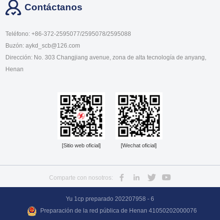
Contáctanos
proporcionales
lineal inducido
Teléfono: +86-372-2595077/2595078/2595088
de conexión
gwef35 - 006
Buzón: aykd_scb@126.com
Dirección: No. 303 Changjiang avenue, zona de alta tecnología de anyang,
roscada de la
Henan
serie gp63
[Sitio web oficial]
[Wechat oficial]
Comparte con nosotros:
Yu 1cp preparado 202207958 - 6
Preparación de la red pública de Henan 41050202000076