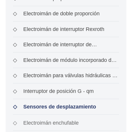
◇
Electroimán de doble proporción
◇
Electroimán de interruptor Rexroth
◇
Electroimán de interruptor de
investigación de ace
◇
Electroimán de módulo incorporado de
tipo interrup
◇
Electroimán para válvulas hidráulicas a
prueba de
◇
Interruptor de posición G - qm
◇
Sensores de desplazamiento
◇
Electroimán enchufable