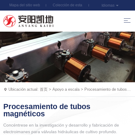
Mapa del sitio web
Colección de esta
Idiomas
estación
Ubicación actual:
首页
>
Apoyo a escala
>
Procesamiento de tubos
magnéticos
Procesamiento de tubos
magnéticos
Concéntrese en la investigación y desarrollo y fabricación de
electroimanes para válvulas hidráulicas de cultivo profundo.