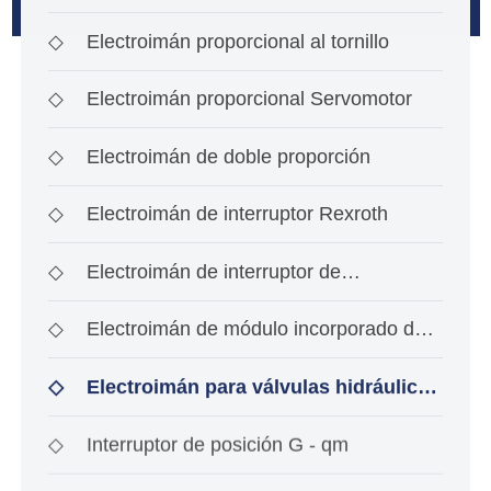
◇
Electroimán proporcional al tornillo
◇
Electroimán proporcional Servomotor
◇
Electroimán de doble proporción
◇
Electroimán de interruptor Rexroth
◇
Electroimán de interruptor de
investigación de ace
◇
Electroimán de módulo incorporado de
tipo interrup
◇
Electroimán para válvulas hidráulicas
a prueba de
◇
Interruptor de posición G - qm