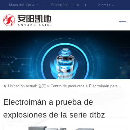
Mapa del sitio web
Colección de esta
Idiomas
estación
Ubicación actual:
首页
>
Centro de productos
>
Electroimán para
válvulas hidráulicas a prueba de
Electroimán a prueba de
explosiones de la serie dtbz