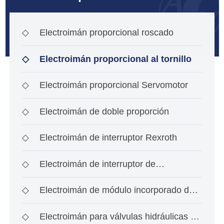
◇
Electroimán proporcional roscado
◇
Electroimán proporcional al tornillo
◇
Electroimán proporcional Servomotor
◇
Electroimán de doble proporción
◇
Electroimán de interruptor Rexroth
◇
Electroimán de interruptor de
investigación de ace
◇
Electroimán de módulo incorporado de
tipo interrup
◇
Electroimán para válvulas hidráulicas a