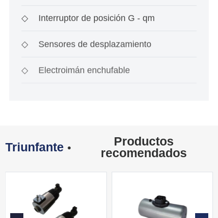
prueba de
◇
Interruptor de posición G - qm
◇
Sensores de desplazamiento
◇
Electroimán enchufable
Productos
Triunfante
●
recomendados