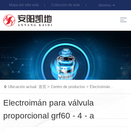
Mapa del sitio web
Colección de esta
Idiomas
estación
Ubicación actual:
首页
>
Centro de productos
>
Electroimán
proporcional al tornillo
Electroimán para válvula
proporcional grf60 - 4 - a