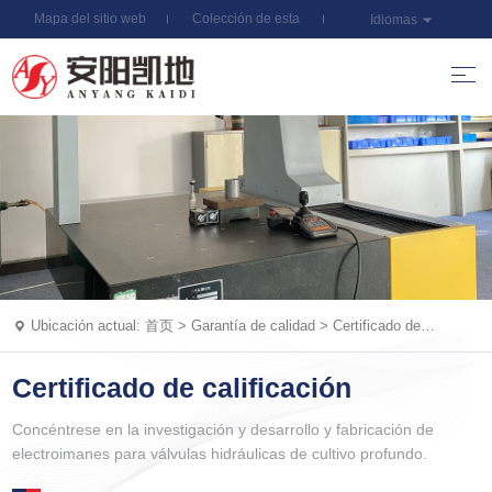
Mapa del sitio web
Colección de esta
Idiomas
estación
Ubicación actual:
首页
>
Garantía de calidad
>
Certificado de
calificación
Certificado de calificación
Concéntrese en la investigación y desarrollo y fabricación de
electroimanes para válvulas hidráulicas de cultivo profundo.